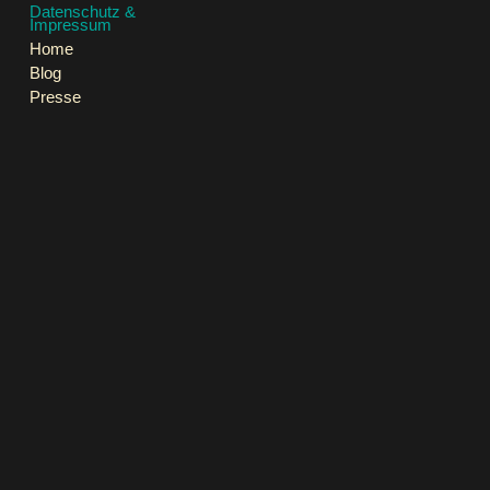
Datenschutz &
Impressum
Home
Blog
Presse