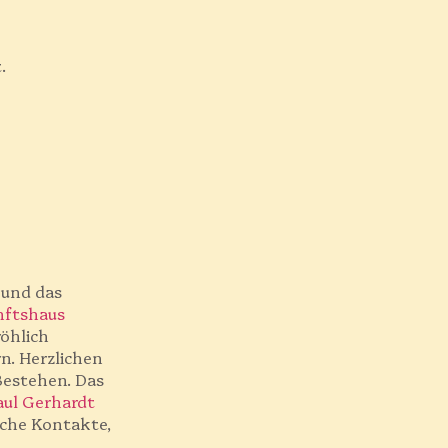
.
 und das
nftshaus
röhlich
n. Herzlichen
Bestehen. Das
aul Gerhardt
iche Kontakte,