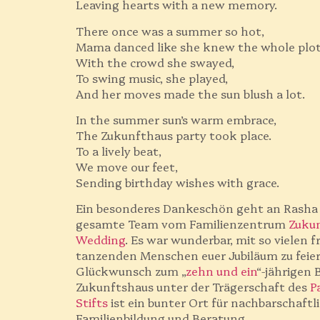
Leaving hearts with a new memory.
There once was a summer so hot,
Mama danced like she knew the whole plot
With the crowd she swayed,
To swing music, she played,
And her moves made the sun blush a lot.
In the summer sun’s warm embrace,
The Zukunfthaus party took place.
To a lively beat,
We move our feet,
Sending birthday wishes with grace.
Ein besonderes Dankeschön geht an Rasha
gesamte Team vom Familienzentrum
Zuku
Wedding
. Es war wunderbar, mit so vielen f
tanzenden Menschen euer Jubiläum zu feier
Glückwunsch zum „
zehn und ein
“-jährigen 
Zukunftshaus unter der Trägerschaft des
P
Stifts
ist ein bunter Ort für nachbarschaftl
Familienbildung und Beratung.