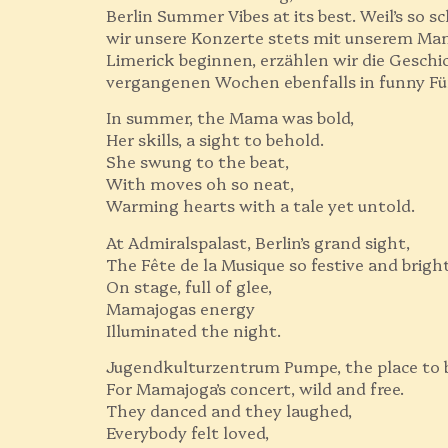
Berlin Summer Vibes at its best. Weil’s so 
wir unsere Konzerte stets mit unserem Ma
Limerick beginnen, erzählen wir die Geschi
vergangenen Wochen ebenfalls in funny Fün
In summer, the Mama was bold,
Her skills, a sight to behold.
She swung to the beat,
With moves oh so neat,
Warming hearts with a tale yet untold.
At Admiralspalast, Berlin’s grand sight,
The Fête de la Musique so festive and bright
On stage, full of glee,
Mamajogas energy
Illuminated the night.
Jugendkulturzentrum Pumpe, the place to 
For Mamajoga’s concert, wild and free.
They danced and they laughed,
Everybody felt loved,