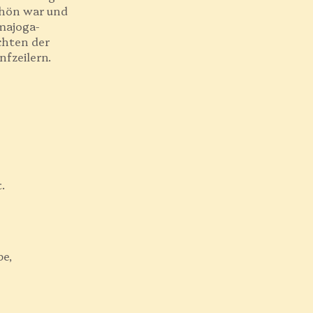
schön war und
majoga-
chten der
fzeilern.
.
be,