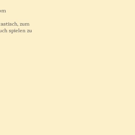
vom
tastisch, zum
uch spielen zu