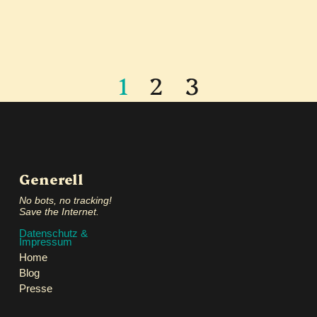
1
2
3
Generell
No bots, no tracking!
Save the Internet.
Datenschutz &
Impressum
Home
Blog
Presse