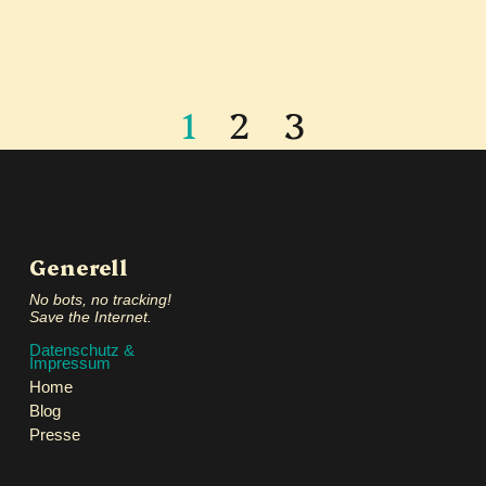
1
2
3
Generell
No bots, no tracking!
Save the Internet.
Datenschutz &
Impressum
Home
Blog
Presse