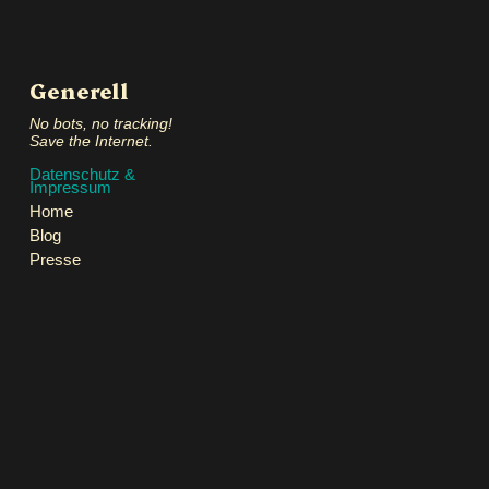
Generell
No bots, no tracking!
Save the Internet.
Datenschutz &
Impressum
Home
Blog
Presse