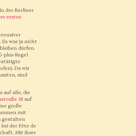
In der Berliner
er erstes
ntensiver
 Es war ja nicht
 bleiben dürfen.
2G-plus-Regel
estätigte
den). Da wir
ussten, sind
 auf alle, die
straße 18
auf
eine große
usammen mit
a
gestalten
bei der Fête de
chaft. Mit ihrer