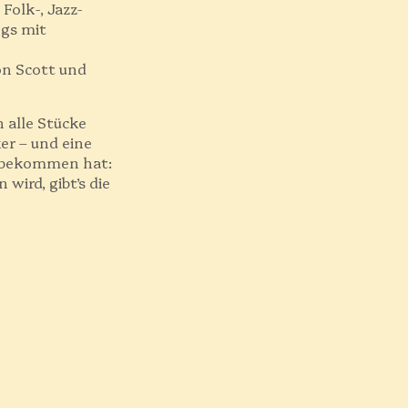
Folk-, Jazz-
ngs mit
on Scott und
 alle Stücke
er – und eine
t bekommen hat:
wird, gibt’s die