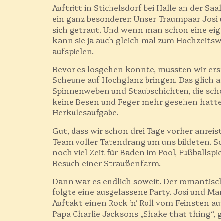
Auftritt in Stichelsdorf bei Halle an der Saal
ein ganz besonderer: Unser Traumpaar Josi
sich getraut. Und wenn man schon eine eig
kann sie ja auch gleich mal zum Hochzeitsw
aufspielen.
Bevor es losgehen konnte, mussten wir ers
Scheune auf Hochglanz bringen. Das glich a
Spinnenweben und Staubschichten, die scho
keine Besen und Feger mehr gesehen hatte
Herkulesaufgabe.
Gut, dass wir schon drei Tage vorher anreis
Team voller Tatendrang um uns bildeten. So
noch viel Zeit für Baden im Pool, Fußballsp
Besuch einer Straußenfarm.
Dann war es endlich soweit. Der romantis
folgte eine ausgelassene Party. Josi und Ma
Auftakt einen Rock ’n‘ Roll vom Feinsten au
Papa Charlie Jacksons „Shake that thing“,