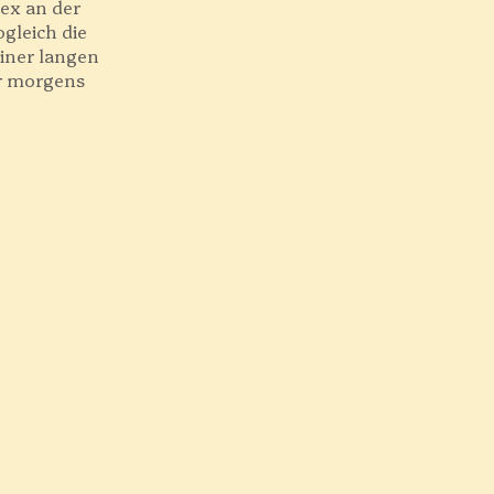
lex an der
ogleich die
einer langen
hr morgens