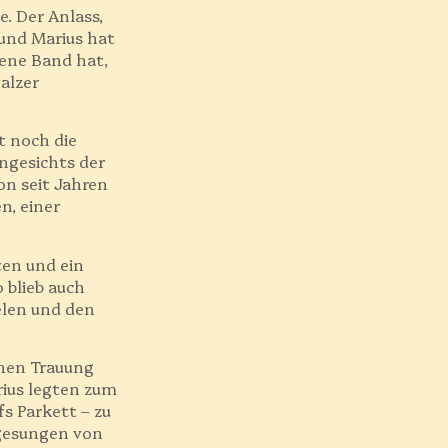
e. Der Anlass,
 und Marius hat
ene Band hat,
alzer
t noch die
ngesichts der
n seit Jahren
n, einer
ten und ein
 blieb auch
ielen und den
chen Trauung
rius legten zum
fs Parkett – zu
 gesungen von